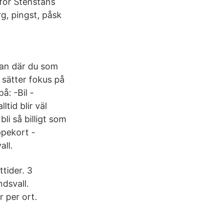
för Stenstans
g, pingst, påsk
olan där du som
 sätter fokus på
å: -Bil -
tid blir väl
li så billigt som
ppekort -
all.
tider. 3
ndsvall.
r per ort.