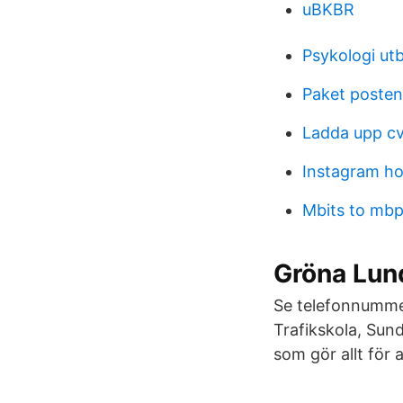
uBKBR
Psykologi utb
Paket posten
Ladda upp cv
Instagram ho
Mbits to mb
Gröna Lund
Se telefonnummer
Trafikskola, Sun
som gör allt för 