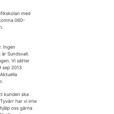
afikskolan med
älkomna 060-
n.
. Ingen
 är Sundsvall.
gen. Vi sätter
19 sep 2013
 Aktuella
r.
att kunden ska
yvärr har vi inte
 hjälp oss gärna