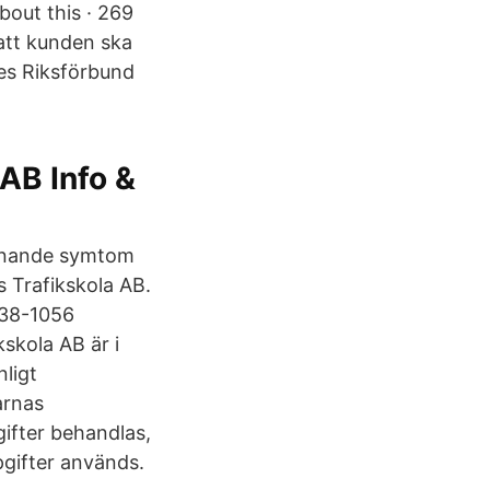
bout this · 269
att kunden ska
res Riksförbund
 AB Info &
liknande symtom
s Trafikskola AB.
838-1056
skola AB är i
nligt
arnas
ifter behandlas,
pgifter används.