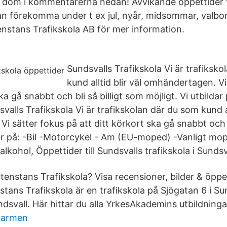
a dom i kommentarerna nedan! Avvikande öppettider 
an förekomma under t ex jul, nyår, midsommar, valbor
enstans Trafikskola AB för mer information.
Sundsvalls Trafikskola Vi är trafiksk
kund alltid blir väl omhändertagen. Vi
ka gå snabbt och bli så billigt som möjligt. Vi utbildar p
alls Trafikskola Vi är trafikskolan där du som kund all
 sätter fokus på att ditt körkort ska gå snabbt och b
ldar på: -Bil -Motorcykel - Am (EU-moped) -Vanligt mo
alkohol, Öppettider till Sundsvalls trafikskola i Sundsv
tenstans Trafikskola? Visa recensioner, bilder & öppet
tans Trafikskola är en trafikskola på Sjögatan 6 i Su
ndsvall. Här hittar du alla YrkesAkademins utbildninga
 farmen