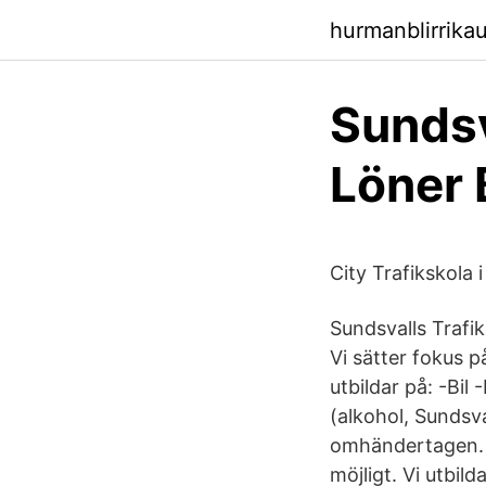
hurmanblirrikau
Sundsv
Löner 
City Trafikskola i
Sundsvalls Trafik
Vi sätter fokus på
utbildar på: -Bi
(alkohol, Sundsva
omhändertagen. Vi
möjligt. Vi utbi