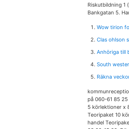
Riskutbildning 1 
Bankgatan 5. Har
Wow tirion f
Clas ohlson s
Anhöriga till
South wester
Räkna vecko
kommunreception
på 060-61 85 25 e
5 körlektioner x 
Teoripaket 10 kör
handel Teoripake