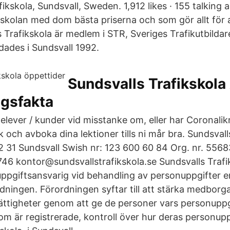
ikskola, Sundsvall, Sweden. 1,912 likes · 155 talking a
kskolan med dom bästa priserna och som gör allt för 
 Trafikskola är medlem i STR, Sveriges Trafikutbilda
dades i Sundsvall 1992.
Sundsvalls Trafikskola
agsfakta
 elever / kunder vid misstanke om, eller har Corona
 och avboka dina lektioner tills ni mår bra. Sundsvall
 31 Sundsvall Swish nr: 123 600 60 84 Org. nr. 556
46 kontor@sundsvallstrafikskola.se Sundsvalls Trafik
uppgiftsansvarig vid behandling av personuppgifter e
ningen. Förordningen syftar till att stärka medborg
ttigheter genom att ge de personer vars personuppg
som är registrerade, kontroll över hur deras personup