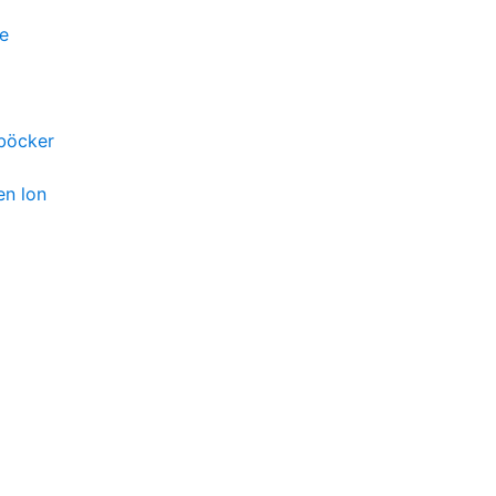
ge
-böcker
en lon