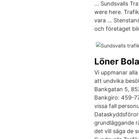
… Sundsvalls Traf
were here. Trafi
vara … Stenstans
och företaget bil
Löner Bol
Vi uppmanar alla
att undvika besök
Bankgatan 5, 852
Bankgiro: 459-77
vissa fall person
Dataskyddsförord
grundläggande rä
det vill säga de 