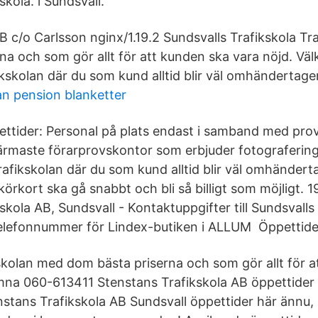
skola. i Sundsvall.
B c/o Carlsson nginx/1.19.2 Sundsvalls Trafikskola Tr
na och som gör allt för att kunden ska vara nöjd. V
ikskolan där du som kund alltid blir väl omhändertage
n pension blanketter
ttider: Personal på plats endast i samband med prov
ärmaste förarprovskontor som erbjuder fotografering
afikskolan där du som kund alltid blir väl omhänderta
 körkort ska gå snabbt och bli så billigt som möjligt. 
skola AB, Sundsvall - Kontaktuppgifter till Sundsvalls
telefonnummer för Lindex-butiken i ALLUM Öppettide
ikskolan med dom bästa priserna och som gör allt för 
mna 060-613411 Stenstans Trafikskola AB öppettider T
nstans Trafikskola AB Sundsvall öppettider här ännu,