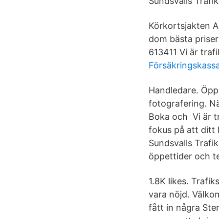
Sundsvalls Trafik
Körkortsjakten A
dom bästa priser
613411 Vi är traf
Försäkringskassa
Handledare. Öppe
fotografering. N
Boka och Vi är tr
fokus på att ditt
Sundsvalls Trafik
öppettider och 
1.8K likes. Traf
vara nöjd. Välko
fått in några Ste