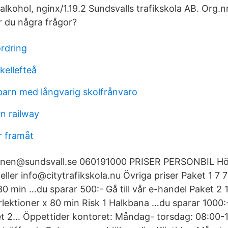
(alkohol, nginx/1.19.2 Sundsvalls trafikskola AB. Org
 du några frågor?
ordring
kellefteå
 barn med långvarig skolfrånvaro
n railway
r framåt
en@sundsvall.se 060191000 PRISER PERSONBIL Hör a
ller info@citytrafikskola.nu Övriga priser Paket 1 7 
80 min …du sparar 500:- Gå till vår e-handel Paket 2 
lektioner x 80 min Risk 1 Halkbana …du sparar 1000:- 
t 2… Öppettider kontoret: Måndag- torsdag: 08:00-1