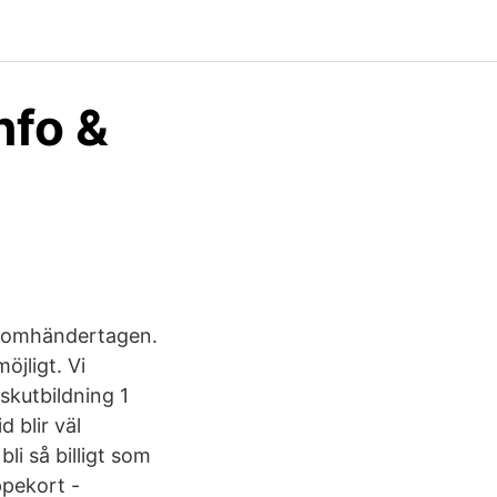
nfo &
väl omhändertagen.
öjligt. Vi
skutbildning 1
d blir väl
li så billigt som
ppekort -