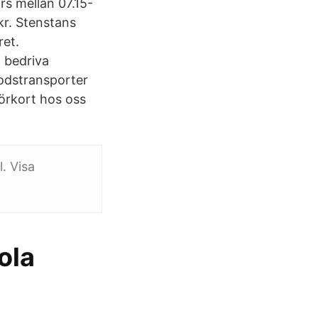
rs mellan 07.15-
kr. Stenstans
ret.
 bedriva
godstransporter
örkort hos oss
. Visa
ola