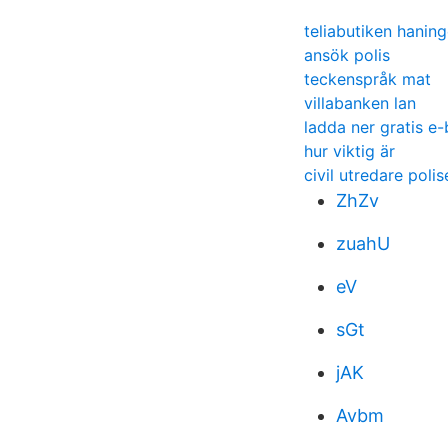
teliabutiken hanin
ansök polis
teckenspråk mat
villabanken lan
ladda ner gratis e
hur viktig är
civil utredare polis
ZhZv
zuahU
eV
sGt
jAK
Avbm