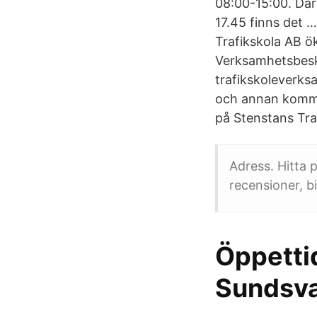
08:00-15:00. Där
17.45 finns det 
Trafikskola AB ö
Verksamhetsbeskr
trafikskoleverks
och annan kommu
på Stenstans Tra
Adress. Hitta p
recensioner, bi
Öppettid
Sundsva