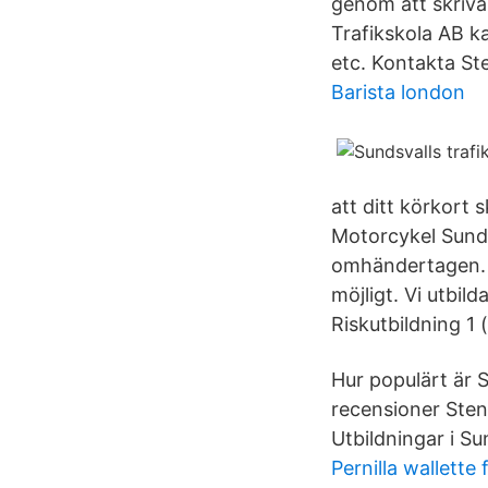
genom att skriv
Trafikskola AB k
etc. Kontakta St
Barista london
att ditt körkort s
Motorcykel Sundsv
omhändertagen. Vi
möjligt. Vi utbi
Riskutbildning 1 (
Hur populärt är S
recensioner Stens
Utbildningar i Su
Pernilla wallette