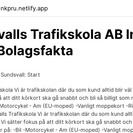
nkpru.netlify.app
alls Trafikskola AB I
Bolagsfakta
 Sundsvall: Start
skola Vi är trafikskolan där du som kund alltid blir 
 att ditt körkort ska gå snabbt och bli så billigt som m
l -Motorcykel - Am (EU-moped) -Vanligt moppekort -Ri
lls Trafikskola Vi är trafikskolan där du som kund allti
 sätter fokus på att ditt körkort ska gå snabbt och b
ldar på: -Bil -Motorcykel - Am (EU-moped) -Vanligt mo