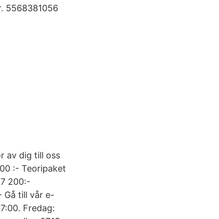
.nr. 5568381056
v dig till oss
700 :- Teoripaket
17 200:-
Gå till vår e-
7:00. Fredag: