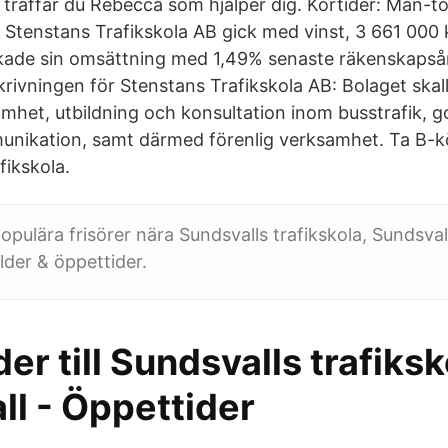
 träffar du Rebecca som hjälper dig. Körtider: Mån-to
… Stenstans Trafikskola AB gick med vinst, 3 661 000 
kade sin omsättning med 1,49% senaste räkenskapså
ivningen för Stenstans Trafikskola AB: Bolaget skall
amhet, utbildning och konsultation inom busstrafik, 
nikation, samt därmed förenlig verksamhet. Ta B-k
fikskola.
opulära frisörer nära Sundsvalls trafikskola, Sundsvall
lder & öppettider.
er till Sundsvalls trafiksk
ll - Öppettider